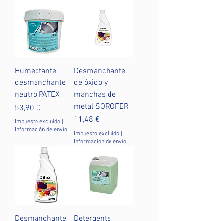
Humectante
Desmanchante
desmanchante
de óxido y
neutro PATEX
manchas de
metal SOROFER
Precio
53,90 €
Precio
11,48 €
Impuesto excluido
|
Información de envío
Impuesto excluido
|
Información de envío
Desmanchante
Detergente