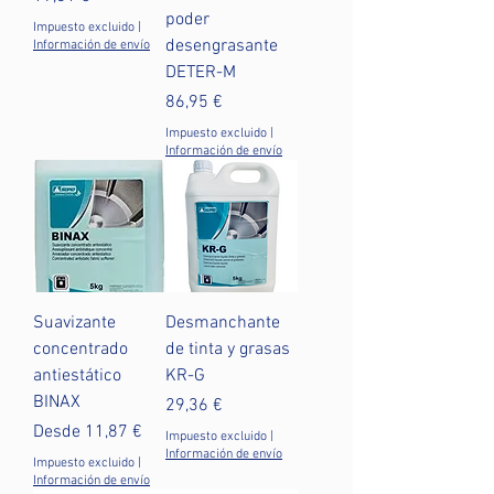
poder
Impuesto excluido
|
desengrasante
Información de envío
DETER-M
Precio
86,95 €
Impuesto excluido
|
Información de envío
Suavizante
Desmanchante
concentrado
de tinta y grasas
antiestático
KR-G
BINAX
Precio
29,36 €
Precio de oferta
Desde
11,87 €
Impuesto excluido
|
Información de envío
Impuesto excluido
|
Información de envío