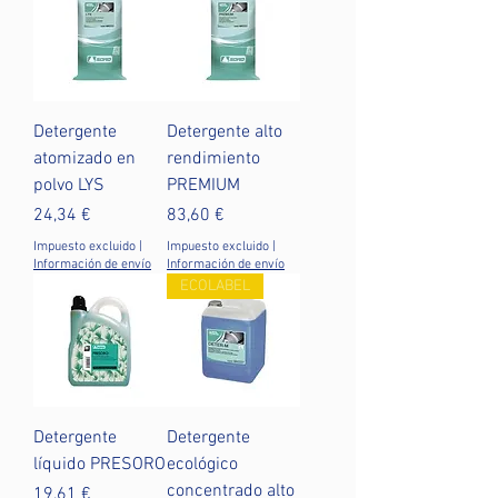
Detergente
Detergente alto
atomizado en
rendimiento
polvo LYS
PREMIUM
Precio
Precio
24,34 €
83,60 €
Impuesto excluido
|
Impuesto excluido
|
Información de envío
Información de envío
ECOLABEL
Detergente
Detergente
líquido PRESORO
ecológico
concentrado alto
Precio
19,61 €