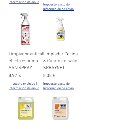
Información de envío
Impuesto excluido
|
Información de envío
Limpiador antical
Limpiador Cocina
efecto espuma
& Cuarto de baño
SANISPRAY
SPRAYNET
Precio
Precio
8,97 €
8,08 €
Impuesto excluido
|
Impuesto excluido
|
Información de envío
Información de envío