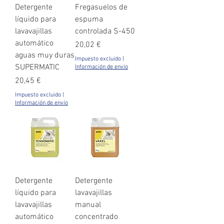
Detergente
Fregasuelos de
líquido para
espuma
lavavajillas
controlada S-450
automático
Precio
20,02 €
aguas muy duras
Impuesto excluido
|
SUPERMATIC
Información de envío
Precio
20,45 €
Impuesto excluido
|
Información de envío
Detergente
Detergente
líquido para
lavavajillas
lavavajillas
manual
automático
concentrado