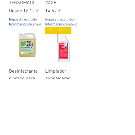
TENSOMATIC
VAXEL
Precio de oferta
Precio
Desde
16,12 €
14,57 €
Impuesto excluido
|
Impuesto excluido
|
Información de envío
Información de envío
ECOLABEL
Desinfectante
Limpiador
clorado para
anticalcáreo
lavar verduras
efecto
VERCLOR V
desodorante WC-
505
Precio
12,49 €
Precio
7,86 €
Impuesto excluido
|
Información de envío
Impuesto excluido
|
Información de envío