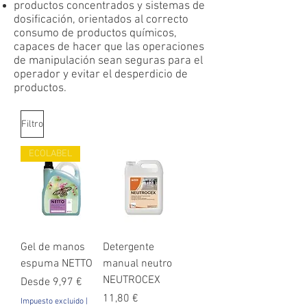
productos concentrados y sistemas de
dosificación, orientados al correcto
consumo de productos químicos,
capaces de hacer que las operaciones
de manipulación sean seguras para el
operador y evitar el desperdicio de
productos.
Filtro
ECOLABEL
Gel de manos
Detergente
espuma NETTO
manual neutro
NEUTROCEX
Precio de oferta
Desde
9,97 €
Precio
11,80 €
Impuesto excluido
|