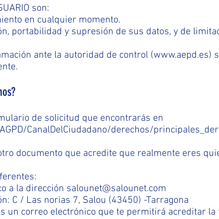
USUARIO son:
imiento en cualquier momento.
ón, portabilidad y supresión de sus datos, y de limita
mación ante la autoridad de control (www.aepd.es) s
ente.
hos?
mulario de solicitud que encontrarás en
bAGPD/CanalDelCiudadano/derechos/principales_der
 otro documento que acredite que realmente eres qui
ferentes:
co a la dirección salounet@salounet.com
ión: C / Las norias 7, Salou (43450) -Tarragona
 un correo electrónico que te permitirá acreditar la 