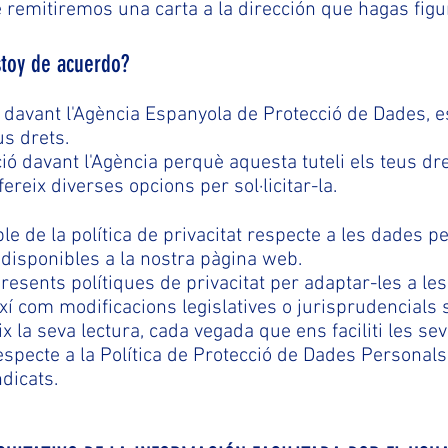
e remitiremos una carta a la dirección que hagas figu
stoy de acuerdo?
davant l'Agència Espanyola de Protecció de Dades, e
us drets.
ó davant l'Agència perquè aquesta tuteli els teus dr
fereix diverses opcions per sol·licitar-la.
de la política de privacitat respecte a les dades pe
 disponibles a la nostra pàgina web.
esents polítiques de privacitat per adaptar-les a le
ixí com modificacions legislatives o jurisprudencial
ix la seva lectura, cada vegada que ens faciliti les s
especte a la Política de Protecció de Dades Personal
ndicats.