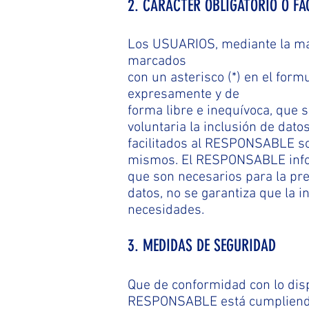
2. CARÁCTER OBLIGATORIO O FA
Los USUARIOS, mediante la mar
marcados
con un asterisco (*) en el for
expresamente y
de
forma libre e inequívoca, que 
voluntaria la inclusión de dat
facilitados al RESPONSABLE so
mismos. El RESPONSABLE informa
que son neces
arios para la pr
datos, no se garantiza que la 
necesidades.
3. MEDIDAS DE SEGURIDAD
Que de conformidad con lo disp
RESPONSABLE está cumpliendo 