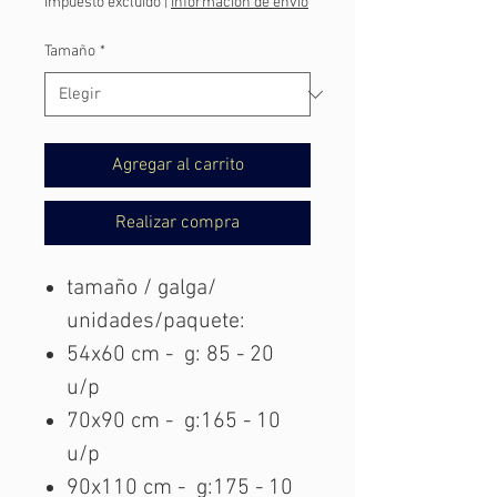
Impuesto excluido
|
Información de envío
oferta
Tamaño
*
Agregar al carrito
Realizar compra
tamaño / galga/
unidades/paquete:
54x60 cm - g: 85 - 20
u/p
70x90 cm - g:165 - 10
u/p
90x110 cm - g:175 - 10