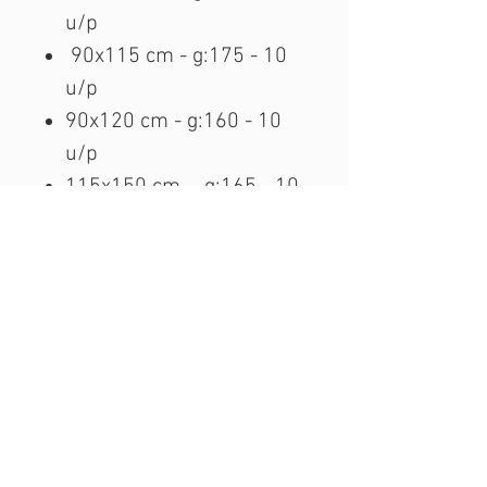
u/p
90x115 cm - g:175 - 10
u/p
90x120 cm - g:160 - 10
u/p
115x150 cm - g:165 - 10
u/p
MÁS INFORMACIÓN
AVISO LEGAL
PROTECCIÓN DE DATOS PERSONALS
CONDICIONES DE COMPRA Y ENVÍO
POLÍTICA DE COOKIES
SALOU NET S.L.