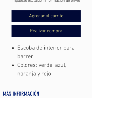
Impuesto excluido
|
Información de envío
Agregar al carrito
Realizar compra
Escoba de interior para
barrer
Colores: verde, azul,
naranja y rojo
MÁS INFORMACIÓN
AVISO LEGAL
PROTECCIÓN DE DATOS PERSONALS
CONDICIONES DE COMPRA Y ENVÍO
POLÍTICA DE COOKIES