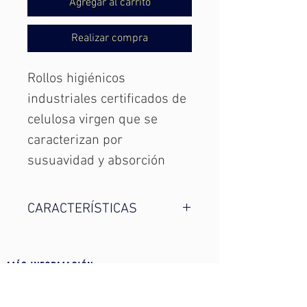
Agregar al carrito
Realizar compra
Rollos
higiénicos
industriales
certificados de
celulosa virgen
que se
caracterizan por
su
suavidad y absorción
CARACTERÍSTICAS
Unidades/paquete: 18
rollos
MÁS INFORMACIÓN
Material: Celulosa virgen
AVISO LEGAL
Acabado: Laminado
PROTECCIÓN DE DATOS PERSONALS