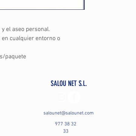
 y el aseo personal.
 en cualquier entorno o
s/paquete
SALOU NET S.L.
salounet@salounet.com
977 38 32
33