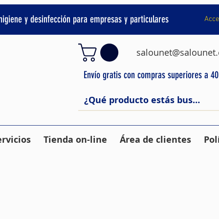
 higiene y desinfección para empresas y particulares
Acce
salounet@salounet
Envío gratis con compras superiores a 4
ervicios
Tienda on-line
Área de clientes
Pol