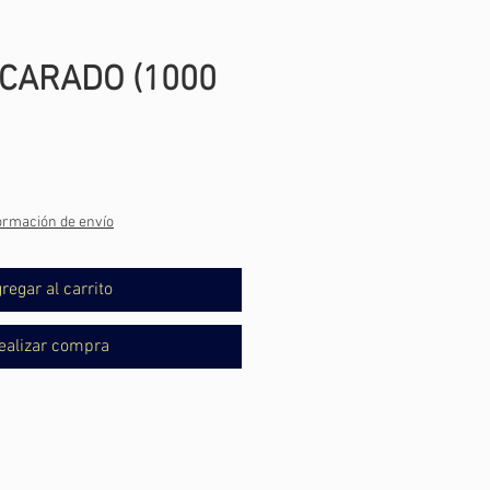
CARADO (1000
cio
ormación de envío
regar al carrito
ealizar compra