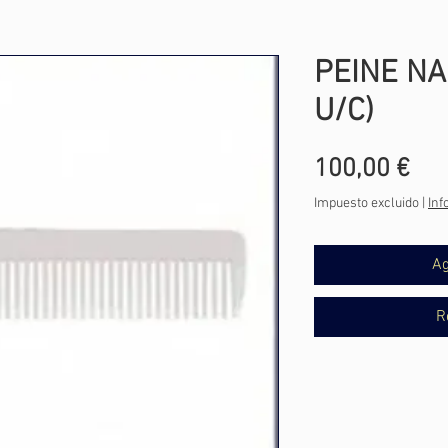
PEINE NA
U/C)
Pre
100,00 €
Impuesto excluido
|
Inf
Ag
R