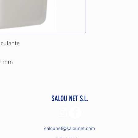
sculante
30 mm
SALOU NET S.L.
salounet@salounet.com