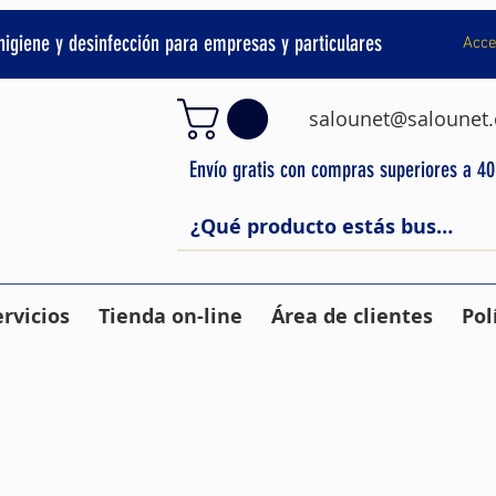
 higiene y desinfección para empresas y particulares
Acce
salounet@salounet
Envío gratis con compras superiores a 4
ervicios
Tienda on-line
Área de clientes
Pol