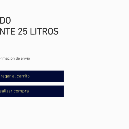
DO
NTE 25 LITROS
io
ormación de envío
regar al carrito
ealizar compra