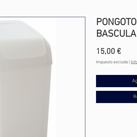
PONGOTO
BASCULA
Prec
15,00 €
Impuesto excluido
|
Inf
Ag
R